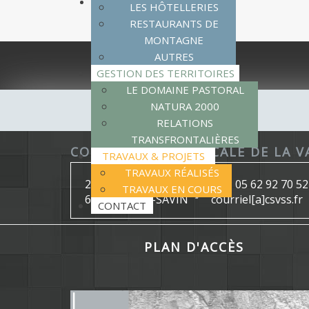
LES HÔTELLERIES
RESTAURANTS DE
MONTAGNE
AUTRES
GESTION DES TERRITOIRES
LE DOMAINE PASTORAL
NATURA 2000
RELATIONS
TRANSFRONTALIÈRES
COMMISSION SYNDICALE DE LA V
TRAVAUX & PROJETS
TRAVAUX RÉALISÉS
2, place Duhourcau
Tél : 05 62 92 70 52 
TRAVAUX EN COURS
65400 SAINT-SAVIN
courriel[a]csvss.fr
CONTACT
PLAN D'ACCÈS