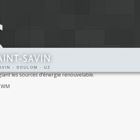
U
rise d’eau située à l’arrière et à l’amont du
prise d’eau de surface quasiment impossible à
u du 3 janvier 1992, il est déterminant pour
en conformité son alimentation en eau potable.
ommission Syndicale de la Vallée de Saint-Savin
possibilité de produire de l’électricité par
 installation hydroélectrique). Cet équipement
ectricité déjà présente sur le refuge par les
iant les sources d’énergie renouvelable.
E WM