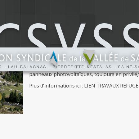
LE PROJET REFUGE MARCADA
Le refuge est actuellement alimenté par une p
refuge sur un petit torrent. Il s’agit d’une 
protéger. Or, conformément à la loi sur l’ea
pérenniser l’exploitation du refuge de mettre 
Un projet est donc actuellement à l’étude. La C
souhaite néanmoins étudier en parallèle la 
l’installation d’une pico centrale (très petite
permettrait de compléter l’alimentation en él
panneaux photovoltaïques, toujours en privilég
Plus d'informations ici :
LIEN TRAVAUX REFUG