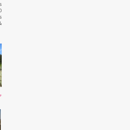
s
0
s
&
e