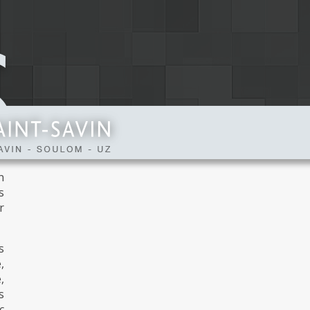
É
n
s
r
s
,
,
s
c