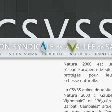
LA CSVSS
S'ENGAGE
POUR LA
BIODIVERSIT
AVEC
NATURA
2000
Natura 2000 est u
réseau Européen de site
protégés pour leu
richesse naturelle.
La CSVSS anime deux site
Natura 2000 : "Gaube
Vignemale" et "Péguère
Barbat, Cambalès" situé
en zone coeur du Par